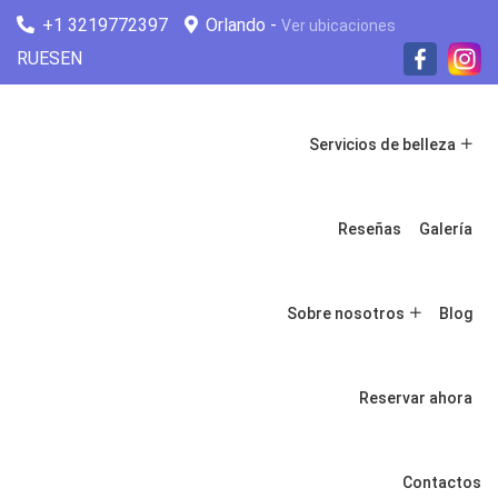
+1 3219772397
Orlando -
Ver ubicaciones
RU
ES
EN
Servicios de belleza
Reseñas
Galería
Sobre nosotros
Blog
Reservar ahora
Contactos